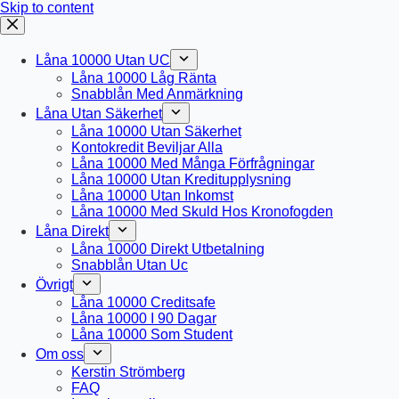
Skip to content
Låna 10000 Utan UC
Låna 10000 Låg Ränta
Snabblån Med Anmärkning
Låna Utan Säkerhet
Låna 10000 Utan Säkerhet
Kontokredit Beviljar Alla
Låna 10000 Med Många Förfrågningar
Låna 10000 Utan Kreditupplysning
Låna 10000 Utan Inkomst
Låna 10000 Med Skuld Hos Kronofogden
Låna Direkt
Låna 10000 Direkt Utbetalning
Snabblån Utan Uc
Övrigt
Låna 10000 Creditsafe
Låna 10000 I 90 Dagar
Låna 10000 Som Student
Om oss
Kerstin Strömberg
FAQ