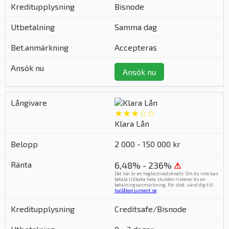
Bisnode
Samma dag
Accepteras
Ansök nu
★★★☆☆
Klara Lån
2 000 - 150 000 kr
6,48% - 236%
⚠
Det här är en högkostnadskredit. Om du inte kan
betala tillbaka hela skulden riskerar du en
betalningsanmärkning. För stöd, vänd dig till
hallåkonsument.se
.
Creditsafe/Bisnode