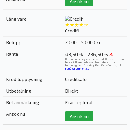
Ansök nu
★★★★☆
Credifi
2 000 - 50 000 kr
43,50% - 236,50%
⚠
Det här är en högkostnadskredit. Om du inte kan
betala tillbaka hela skulden riskerar du en
betalningsanmärkning. För stöd, vänd dig till
hallåkonsument.se
.
Creditsafe
Direkt
Ej accepterat
Ansök nu