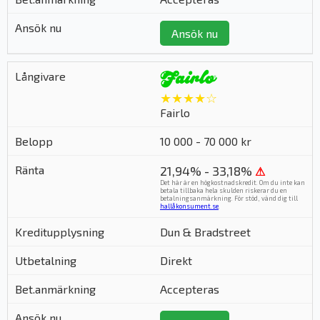
Ansök nu
★★★★☆
Fairlo
10 000 - 70 000 kr
21,94% - 33,18%
⚠
Det här är en högkostnadskredit. Om du inte kan
betala tillbaka hela skulden riskerar du en
betalningsanmärkning. För stöd, vänd dig till
hallåkonsument.se
.
Dun & Bradstreet
Direkt
Accepteras