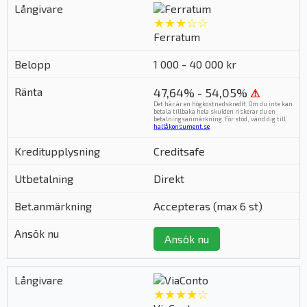
★★★☆☆
Ferratum
1 000 - 40 000 kr
47,64% - 54,05%
⚠
Det här är en högkostnadskredit. Om du inte kan
betala tillbaka hela skulden riskerar du en
betalningsanmärkning. För stöd, vänd dig till
hallåkonsument.se
.
Creditsafe
Direkt
Accepteras (max 6 st)
Ansök nu
★★★★☆