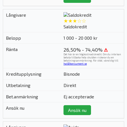
★★★☆☆
Saldokredit
1 000 - 20 000 kr
26,50% - 74,40%
⚠
Det här är en högkostnadskredit. Om du inte kan
betala tillbaka hela skulden riskerar du en
betalningsanmärkning. För stöd, vänd dig till
hallåkonsument.se
.
Bisnode
Direkt
Ej accepterade
Ansök nu