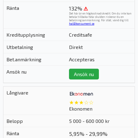
132%
⚠
Det här är en högkostnadskredit. Om du inte kan
betala tillbaka hela skulden riskerar du en
betalningsanmärkning. För stöd, vänd dig till
hallåkonsument.se
.
Creditsafe
Direkt
Accepteras
Ansök nu
★★★☆☆
Ekonomen
5 000 - 600 000 kr
5,95% - 29,99%