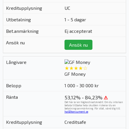
UC
1 - 5 dagar
Ej accepterat
Ansök nu
★★★★☆
GF Money
1 000 - 30 000 kr
53,12% - 84,23%
⚠
Det här är en högkostnadskredit. Om du inte kan
betala tillbaka hela skulden riskerar du en
betalningsanmärkning. För stöd, vänd dig till
hallåkonsument.se
.
Creditsafe