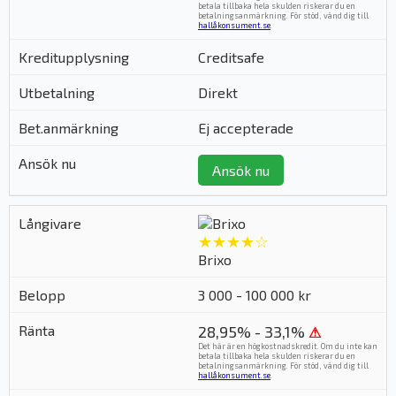
betala tillbaka hela skulden riskerar du en
betalningsanmärkning. För stöd, vänd dig till
hallåkonsument.se
.
Creditsafe
Direkt
Ej accepterade
Ansök nu
★★★★☆
Brixo
3 000 - 100 000 kr
28,95% - 33,1%
⚠
Det här är en högkostnadskredit. Om du inte kan
betala tillbaka hela skulden riskerar du en
betalningsanmärkning. För stöd, vänd dig till
hallåkonsument.se
.