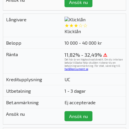
Ansök nu
★★★☆☆
Klicklån
10 000 - 40 000 kr
11,82% - 32,49%
⚠
Det här är en högkostnadskredit. Om du inte kan
betala tillbaka hela skulden riskerar du en
betalningsanmärkning. För stöd, vänd dig till
hallåkonsument.se
.
UC
1 - 3 dagar
Ej accepterade
Ansök nu