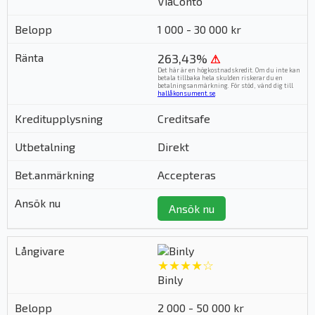
ViaConto
1 000 - 30 000 kr
263,43%
⚠
Det här är en högkostnadskredit. Om du inte kan
betala tillbaka hela skulden riskerar du en
betalningsanmärkning. För stöd, vänd dig till
hallåkonsument.se
.
Creditsafe
Direkt
Accepteras
Ansök nu
★★★★☆
Binly
2 000 - 50 000 kr