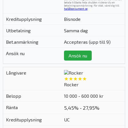
betala tillbaka hela skulden riskerar du en
betalningsanmärkning. För stöd, vänd dig till
hallåkonsument.se
.
Bisnode
Samma dag
Accepteras (upp till 9)
Ansök nu
★★★★★
Rocker
10 000 - 600 000 kr
5,45% - 27,95%
UC