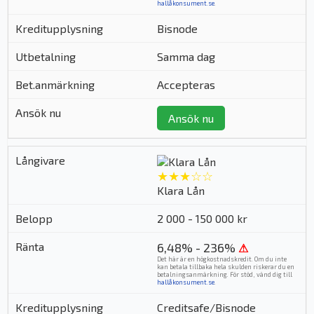
hallåkonsument.se
.
Bisnode
Samma dag
Accepteras
Ansök nu
★★★☆☆
Klara Lån
2 000 - 150 000 kr
6,48% - 236%
⚠
Det här är en högkostnadskredit. Om du inte
kan betala tillbaka hela skulden riskerar du en
betalningsanmärkning. För stöd, vänd dig till
hallåkonsument.se
.
Creditsafe/Bisnode