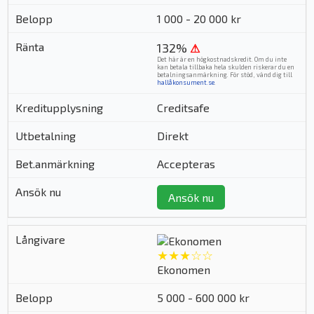
1 000 - 20 000 kr
132%
⚠
Det här är en högkostnadskredit. Om du inte
kan betala tillbaka hela skulden riskerar du en
betalningsanmärkning. För stöd, vänd dig till
hallåkonsument.se
.
Creditsafe
Direkt
Accepteras
Ansök nu
★★★☆☆
Ekonomen
5 000 - 600 000 kr