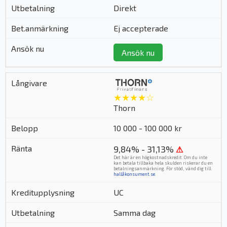
Direkt
Ej accepterade
Ansök nu
★★★★☆
Thorn
10 000 - 100 000 kr
9,84% - 31,13%
⚠
Det här är en högkostnadskredit. Om du inte
kan betala tillbaka hela skulden riskerar du en
betalningsanmärkning. För stöd, vänd dig till
hallåkonsument.se
.
UC
Samma dag