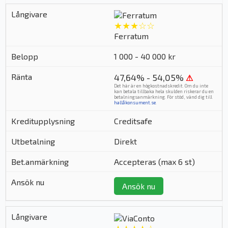
★★★☆☆
Ferratum
1 000 - 40 000 kr
47,64% - 54,05%
⚠
Det här är en högkostnadskredit. Om du inte
kan betala tillbaka hela skulden riskerar du en
betalningsanmärkning. För stöd, vänd dig till
hallåkonsument.se
.
Creditsafe
Direkt
Accepteras (max 6 st)
Ansök nu