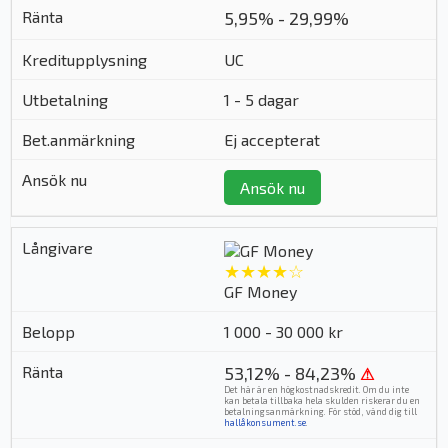
5,95% - 29,99%
UC
1 - 5 dagar
Ej accepterat
Ansök nu
★★★★☆
GF Money
1 000 - 30 000 kr
53,12% - 84,23%
⚠
Det här är en högkostnadskredit. Om du inte
kan betala tillbaka hela skulden riskerar du en
betalningsanmärkning. För stöd, vänd dig till
hallåkonsument.se
.