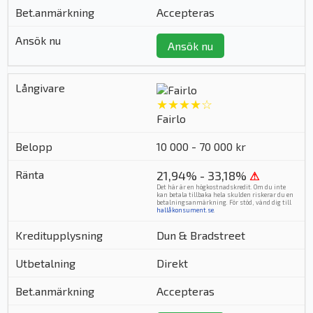
Accepteras
Ansök nu
★★★★☆
Fairlo
10 000 - 70 000 kr
21,94% - 33,18%
⚠
Det här är en högkostnadskredit. Om du inte
kan betala tillbaka hela skulden riskerar du en
betalningsanmärkning. För stöd, vänd dig till
hallåkonsument.se
.
Dun & Bradstreet
Direkt
Accepteras