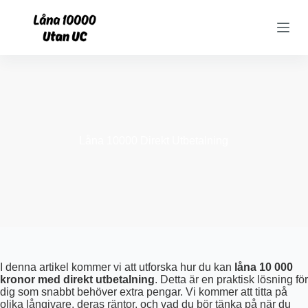
S
k
i
p
t
o
c
o
n
t
e
Låna 10000 Direkt Utbetalning
n
t
I denna artikel kommer vi att utforska hur du kan
låna 10 000
kronor med direkt utbetalning
. Detta är en praktisk lösning för
dig som snabbt behöver extra pengar. Vi kommer att titta på
olika långivare, deras räntor, och vad du bör tänka på när du