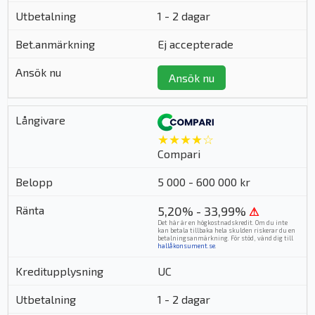
1 - 2 dagar
Ej accepterade
Ansök nu
★★★★☆
Compari
5 000 - 600 000 kr
5,20% - 33,99%
⚠
Det här är en högkostnadskredit. Om du inte
kan betala tillbaka hela skulden riskerar du en
betalningsanmärkning. För stöd, vänd dig till
hallåkonsument.se
.
UC
1 - 2 dagar