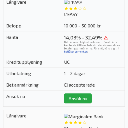
★★★☆☆
L'EASY
10 000 - 50 000 kr
14,03% - 32,49%
⚠
Det här är en högkostnadskredit. Om du inte
kan betala tillbaka hela skulden riskerar du en
betalningsanmärkning. För stöd, vänd dig till
hallåkonsument.se
.
UC
1 - 2 dagar
Ej accepterade
Ansök nu
★★★★☆