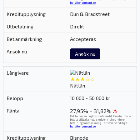
hallåkonsument.se
.
Dun & Bradstreet
Direkt
Accepteras
Ansök nu
★★★☆☆
Nätlån
10 000 - 50 000 kr
27,95% – 31,82%
⚠
Det här är en högkostnadskredit. Om du inte kan
betala tillbaka hela skulden riskerar du en
betalningsanmärkning. För stöd, vänd dig till
hallåkonsument.se
.
Bisnode