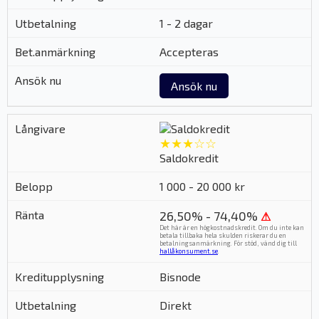
1 - 2 dagar
Accepteras
Ansök nu
★★★☆☆
Saldokredit
1 000 - 20 000 kr
26,50% - 74,40%
⚠
Det här är en högkostnadskredit. Om du inte kan
betala tillbaka hela skulden riskerar du en
betalningsanmärkning. För stöd, vänd dig till
hallåkonsument.se
.
Bisnode
Direkt