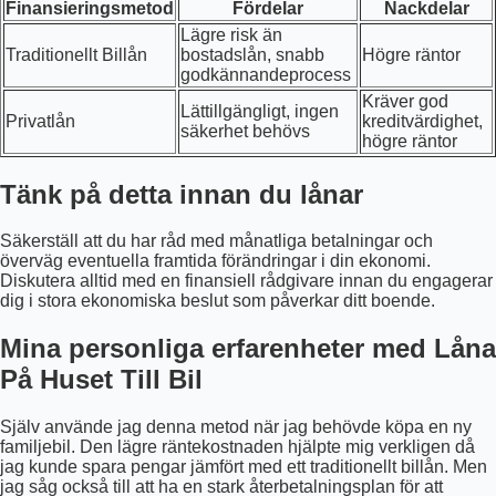
Finansieringsmetod
Fördelar
Nackdelar
Lägre risk än
Traditionellt Billån
bostadslån, snabb
Högre räntor
godkännandeprocess
Kräver god
Lättillgängligt, ingen
Privatlån
kreditvärdighet,
säkerhet behövs
högre räntor
Tänk på detta innan du lånar
Säkerställ att du har råd med månatliga betalningar och
överväg eventuella framtida förändringar i din ekonomi.
Diskutera alltid med en finansiell rådgivare innan du engagerar
dig i stora ekonomiska beslut som påverkar ditt boende.
Mina personliga erfarenheter med Låna
På Huset Till Bil
Själv använde jag denna metod när jag behövde köpa en ny
familjebil. Den lägre räntekostnaden hjälpte mig verkligen då
jag kunde spara pengar jämfört med ett traditionellt billån. Men
jag såg också till att ha en stark återbetalningsplan för att