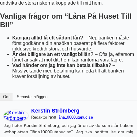
undvika de stora riskerna kopplade till mitt hem.
Vanliga frågor om “Låna På Huset Till
Bil”
Kan jag alltid få ett sådant lån?
– Nej, banken måste
först godkänna din ansökan baserat på flera faktorer
inklusive kredithistoria och husvärde.
Är det billigare än ett vanligt billån?
– Ofta ja, eftersom
lånet är säkrat mot ditt hem kan räntorna vara lägre.
Vad händer om jag inte kan betala tillbaka?
–
Misslyckande med betalning kan leda till att banken
kräver försäljning av huset.
Om
Senaste inläggen
Kerstin Strömberg
hos
Redaktör
låna10000utanuc.se
Jag heter Kerstin Strömberg, och jag är en av de som står bakom
webbplatsen "låna10000utanuc.se". Jag ska berätta lite om mig