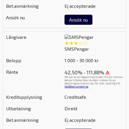
Ej accepterade
Ansök nu
★★★☆☆
SMSPengar
1 000 - 30 000 kr
42,50% - 111,88%
⚠
Det här är en högkostnadskredit. Om du inte kan
betala tillbaka hela skulden riskerar du en
betalningsanmärkning. För stöd, vänd dig till
hallåkonsument.se
.
Creditsafe
Direkt
Ej accepterade