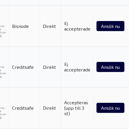
Ej
Bisnode
Direkt
Ansök nu
m du
accepterade
ka
du en
g.
Ej
Creditsafe
Direkt
Ansök nu
m du
accepterade
ka
du en
g.
Accepteras
Creditsafe
Direkt
(upp till 3
Ansök nu
m du
ka
st)
du en
g.