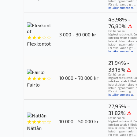
betalningsanmärknin
För stöd, vänd dig till
hallåkonsument.se
.
43,98% -
76,80%
⚠
Det här är en
3 000 - 30 000 kr
högkostnadskredit. O
★★★☆☆
inte kan betala tillba
hela skulden riskerar 
Flexkontot
betalningsanmärknin
För stöd, vänd dig till
hallåkonsument.se
.
21,94% -
33,18%
⚠
Det här är en
★★★★☆
10 000 - 70 000 kr
högkostnadskredit. O
inte kan betala tillba
Fairlo
hela skulden riskerar 
betalningsanmärknin
För stöd, vänd dig till
hallåkonsument.se
.
27,95% –
31,82%
⚠
Det här är en
★★★☆☆
10 000 - 50 000 kr
högkostnadskredit. O
inte kan betala tillba
Nätlån
hela skulden riskerar 
betalningsanmärknin
För stöd, vänd dig till