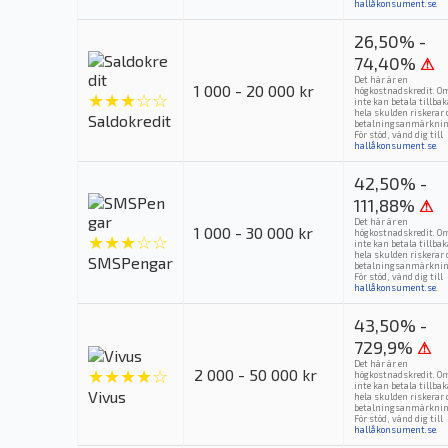
hallåkonsument.se
.
26,50% -
74,40%
⚠
Det här är en
1 000 - 20 000 kr
högkostnadskredit. O
★★★☆☆
inte kan betala tillba
hela skulden riskerar 
Saldokredit
betalningsanmärknin
För stöd, vänd dig till
hallåkonsument.se
.
42,50% -
111,88%
⚠
Det här är en
1 000 - 30 000 kr
högkostnadskredit. O
★★★☆☆
inte kan betala tillba
hela skulden riskerar 
SMSPengar
betalningsanmärknin
För stöd, vänd dig till
hallåkonsument.se
.
43,50% -
729,9%
⚠
Det här är en
★★★★☆
2 000 - 50 000 kr
högkostnadskredit. O
inte kan betala tillba
Vivus
hela skulden riskerar 
betalningsanmärknin
För stöd, vänd dig till
hallåkonsument.se
.