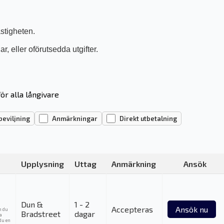
astigheten.
r, eller oförutsedda utgifter.
ör alla långivare
beviljning
Anmärkningar
Direkt utbetalning
Upplysning
Uttag
Anmärkning
Ansök
Dun &
1 - 2
Accepteras
Ansök nu
m du
Bradstreet
dagar
ka
du en