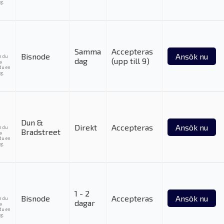
g.
Samma
Accepteras
Bisnode
Ansök nu
m du
dag
(upp till 9)
ka
du en
g.
Dun &
Direkt
Accepteras
Ansök nu
m du
Bradstreet
ka
du en
g.
1 - 2
Bisnode
Accepteras
Ansök nu
m du
dagar
ka
du en
g.