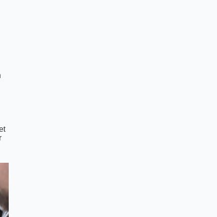
n
et
r