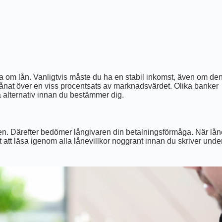
ka om lån. Vanligtvis måste du ha en stabil inkomst, även om de
lånat över en viss procentsats av marknadsvärdet. Olika banker
era alternativ innan du bestämmer dig.
en. Därefter bedömer långivaren din betalningsförmåga. När lån
igt att läsa igenom alla lånevillkor noggrant innan du skriver unde