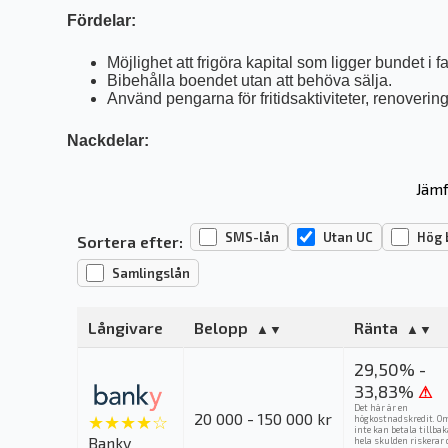
Fördelar:
Möjlighet att frigöra kapital som ligger bundet i f
Bibehålla boendet utan att behöva sälja.
Använd pengarna för fritidsaktiviteter, renoveringa
Nackdelar:
Jämf
SMS-lån
Utan UC
Hög 
Sortera efter:
Samlingslån
Långivare
Belopp
Ränta
29,50% -
33,83%
⚠
Det här är en
20 000 - 150 000 kr
★★★★☆
högkostnadskredit. O
inte kan betala tillba
Banky
hela skulden riskerar 