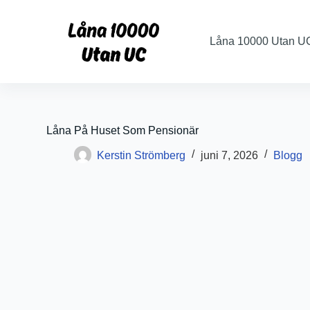
S
k
i
Låna 10000 Utan U
p
t
o
c
o
n
t
Låna På Huset Som Pensionär
e
n
Kerstin Strömberg
juni 7, 2026
Blogg
t