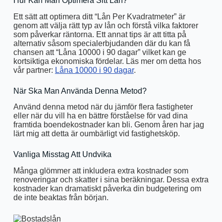
Hur Kan Man Optimera Sitt Lån?
Ett sätt att optimera ditt “Lån Per Kvadratmeter” är
genom att välja rätt typ av lån och förstå vilka faktorer
som påverkar räntorna. Ett annat tips är att titta på
alternativ såsom specialerbjudanden där du kan få
chansen att “Låna 10000 i 90 dagar” vilket kan ge
kortsiktiga ekonomiska fördelar. Läs mer om detta hos
vår partner:
Låna 10000 i 90 dagar
.
När Ska Man Använda Denna Metod?
Använd denna metod när du jämför flera fastigheter
eller när du vill ha en bättre förståelse för vad dina
framtida boendekostnader kan bli. Genom åren har jag
lärt mig att detta är oumbärligt vid fastighetsköp.
Vanliga Misstag Att Undvika
Många glömmer att inkludera extra kostnader som
renoveringar och skatter i sina beräkningar. Dessa extra
kostnader kan dramatiskt påverka din budgetering om
de inte beaktas från början.