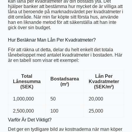
kan låna per kvadratmeter av din bostads yta. Det
hjälper banker att bestämma hur mycket de är villiga att
låna ut beroende på marknadsvärdet per kvadratmeter i
ditt område. När min far köpte sitt första hus, använde
han en liknande metod för att säkerställa att han inte
gick över sin budget.
Hur Beräknar Man Lån Per Kvadratmeter?
För att räkna ut detta, delar du helt enkelt det totala
lånebeloppet med antalet kvadratmeter i bostaden. Här
är en tabell som visar ett exempel:
Total
Lån Per
Bostadsarea
Lånesumma
Kvadratmeter
(m²)
(SEK)
(SEK/m²)
1,000,000
50
20,000
2,500,000
100
25,000
Varför Är Det Viktigt?
Det ger en tydligare bild av kostnaderna när man köper