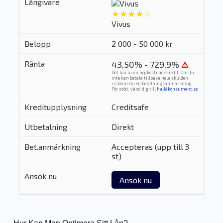
★★★★☆
Vivus
2 000 - 50 000 kr
43,50% - 729,9%
⚠
Det här är en högkostnadskredit. Om du
inte kan betala tillbaka hela skulden
riskerar du en betalningsanmärkning.
För stöd, vänd dig till
hallåkonsument.se
.
Creditsafe
Direkt
Accepteras (upp till 3
st)
Ansök nu