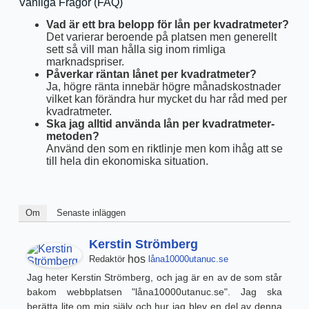
Vanliga Frågor (FAQ)
Vad är ett bra belopp för lån per kvadratmeter?
Det varierar beroende på platsen men generellt
sett så vill man hålla sig inom rimliga
marknadspriser.
Påverkar räntan lånet per kvadratmeter?
Ja, högre ränta innebär högre månadskostnader
vilket kan förändra hur mycket du har råd med per
kvadratmeter.
Ska jag alltid använda lån per kvadratmeter-
metoden?
Använd den som en riktlinje men kom ihåg att se
till hela din ekonomiska situation.
Om
Senaste inläggen
Kerstin Strömberg
hos
Redaktör
låna10000utanuc.se
Jag heter Kerstin Strömberg, och jag är en av de som står
bakom webbplatsen "låna10000utanuc.se". Jag ska
berätta lite om mig själv och hur jag blev en del av denna