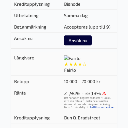
Bisnode
Samma dag
Accepteras (upp till 9)
Ansök nu
★★★★☆
Fairlo
10 000 - 70 000 kr
21,94% - 33,18%
⚠
Det här är en högkostnadskredit. Om du
inte kan betala tillbaka hela skulden
riskerar du en betalningsanmärkning.
För stöd, vänd dig till
hallåkonsument.se
.
Dun & Bradstreet