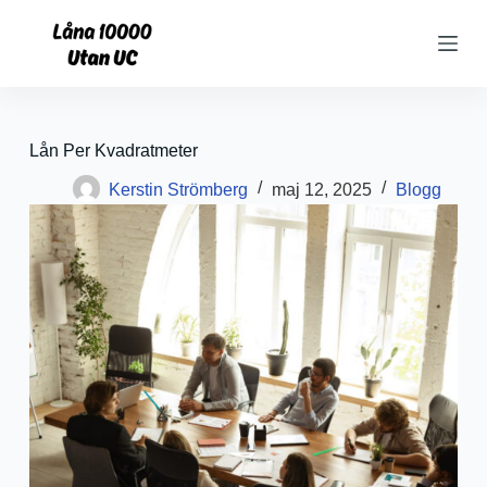
S
k
i
p
t
o
c
Lån Per Kvadratmeter
o
n
Kerstin Strömberg
maj 12, 2025
Blogg
t
e
n
t