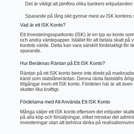
Det är viktigt att jämföra olika bankers erbjudanden f
Sparande på lång sikt gynnar mest av ISK kontons s
Vad är ett ISK Konto?
Ett Investeringssparkonto (ISK) är en typ av konto som g
och andra värdepapper. Istället för att betala skatt på 
kontots värde. Detta kan vara särskilt fördelaktigt för 
sparande.
Hur Beräknas Räntan på Ett ISK Konto?
Räntan på ett ISK konto beror inte direkt på marknadsr
känd som statslåneräntan. Denna ränta fastställs årlig
tillgångar inom ett ISK konto. Fördelen här är att äve
skatter lika kraftigt.
Fördelarna med Att Använda Ett ISK Konto
Många väljer ett ISK konto eftersom det erbjuder skatt
på alla köp och försäljningar, vilket minskar det adm
investeringar utan att behöva tänka på realisationsvinste