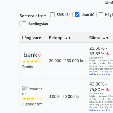
Jämf
SMS-lån
Utan UC
Hög 
Sortera efter:
Samlingslån
Långivare
Belopp
Ränta
29,50% -
33,83%
⚠
Det här är en
20 000 - 150 000 kr
★★★★☆
högkostnadskredit. O
inte kan betala tillba
Banky
hela skulden riskerar 
betalningsanmärknin
För stöd, vänd dig till
hallåkonsument.se
.
43,98% -
76,80%
⚠
Det här är en
3 000 - 30 000 kr
högkostnadskredit. O
★★★☆☆
inte kan betala tillba
hela skulden riskerar 
Flexkontot
betalningsanmärknin
För stöd, vänd dig till
hallåkonsument.se
.