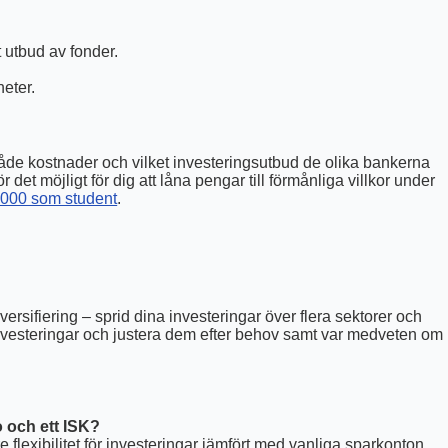
utbud av fonder.
eter.
a både kostnader och vilket investeringsutbud de olika bankerna
et möjligt för dig att låna pengar till förmånliga villkor under
000 som student
.
ersifiering – sprid dina investeringar över flera sektorer och
na investeringar och justera dem efter behov samt var medveten om
o och ett ISK?
 flexibilitet för investeringar jämfört med vanliga sparkonton.