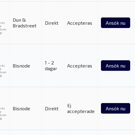
Dun &
Direkt
Accepteras
Ansök nu
m du
Bradstreet
ka
du en
g.
1 - 2
Bisnode
Accepteras
Ansök nu
m du
dagar
ka
du en
g.
Ej
Bisnode
Direkt
Ansök nu
m du
accepterade
ka
du en
g.