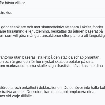
ör bästa villkor.
truktur.
ör det enklare och mer skatteeffektivt att spara i aktier, fonder
varje försäljning eller utdelning, beskattas du årligen baserat på
dem som vill göra många transaktioner eller planera ett långsiktig
äntorna utan baseras istället på den statliga schablonräntan,
en och är grunden för hur mycket skatt du betalar på dina
n om marknadsräntorna skulle stiga drastiskt, påverkas inte dina
efördelar och enkelhet i deklarationen. Du behöver inte hålla kol
inistrativa arbetet. Dessutom kan du snabbt omplacera dina
r vid varje tillfälle.