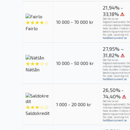
21,94% -
33,18%
⚠
Det här är en
★★★★☆
10 000 - 70 000 kr
högkostnadskredit. O
inte kan betala tillba
Fairlo
hela skulden riskerar 
betalningsanmärknin
För stöd, vänd dig till
hallåkonsument.se
.
27,95% –
31,82%
⚠
Det här är en
★★★☆☆
10 000 - 50 000 kr
högkostnadskredit. O
inte kan betala tillba
Nätlån
hela skulden riskerar 
betalningsanmärknin
För stöd, vänd dig till
hallåkonsument.se
.
26,50% -
74,40%
⚠
Det här är en
1 000 - 20 000 kr
högkostnadskredit. O
★★★☆☆
inte kan betala tillba
hela skulden riskerar 
Saldokredit
betalningsanmärknin
För stöd, vänd dig till
hallåkonsument.se
.