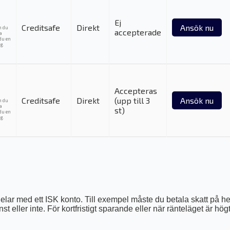
Ej
Creditsafe
Direkt
Ansök nu
m du
accepterade
ka
du en
g.
Accepteras
Creditsafe
Direkt
(upp till 3
Ansök nu
m du
ka
st)
du en
g.
elar med ett ISK konto. Till exempel måste du betala skatt på h
t eller inte. För kortfristigt sparande eller när ränteläget är hög