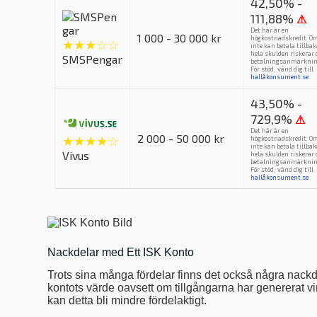
42,50% -
111,88%
⚠
Det här är en
1 000 - 30 000 kr
högkostnadskredit. O
★★★☆☆
inte kan betala tillba
hela skulden riskerar 
SMSPengar
betalningsanmärknin
För stöd, vänd dig till
hallåkonsument.se
.
43,50% -
729,9%
⚠
Det här är en
2 000 - 50 000 kr
★★★★☆
högkostnadskredit. O
inte kan betala tillba
Vivus
hela skulden riskerar 
betalningsanmärknin
För stöd, vänd dig till
hallåkonsument.se
.
Nackdelar med Ett ISK Konto
Trots sina många fördelar finns det också några nackd
kontots värde oavsett om tillgångarna har genererat vins
kan detta bli mindre fördelaktigt.