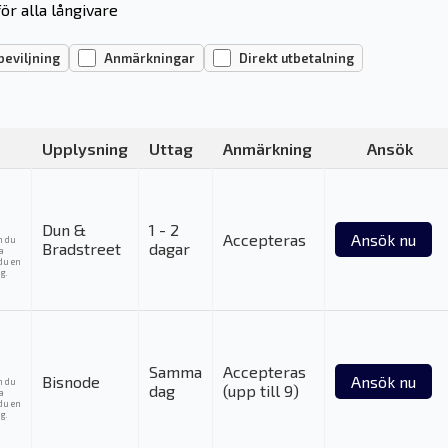
ör alla långivare
beviljning
Anmärkningar
Direkt utbetalning
Upplysning
Uttag
Anmärkning
Ansök
Dun &
1 - 2
Accepteras
Ansök nu
m du
Bradstreet
dagar
ka
du en
g.
Samma
Accepteras
Bisnode
Ansök nu
m du
dag
(upp till 9)
ka
du en
g.