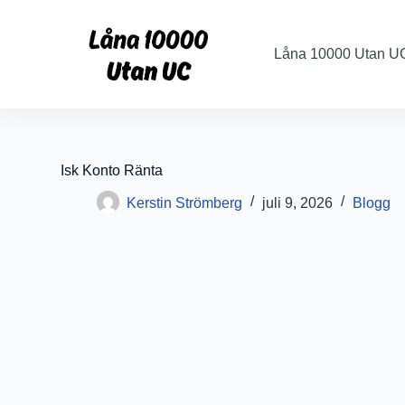
S
k
i
Låna 10000 Utan U
p
t
o
c
o
n
t
Isk Konto Ränta
e
n
Kerstin Strömberg
juli 9, 2026
Blogg
t