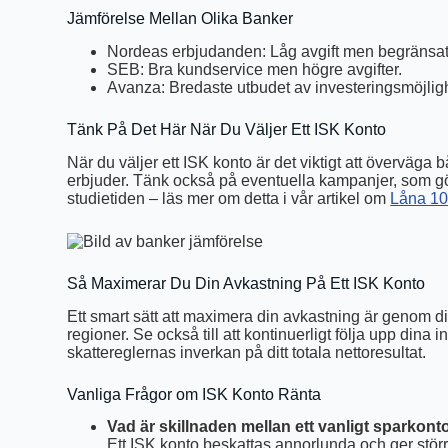
Jämförelse Mellan Olika Banker
Nordeas erbjudanden: Låg avgift men begränsat 
SEB: Bra kundservice men högre avgifter.
Avanza: Bredaste utbudet av investeringsmöjligh
Tänk På Det Här När Du Väljer Ett ISK Konto
När du väljer ett ISK konto är det viktigt att överväg
erbjuder. Tänk också på eventuella kampanjer, som gör d
studietiden – läs mer om detta i vår artikel om
Låna 10
Så Maximerar Du Din Avkastning På Ett ISK Konto
Ett smart sätt att maximera din avkastning är genom div
regioner. Se också till att kontinuerligt följa upp di
skattereglernas inverkan på ditt totala nettoresultat.
Vanliga Frågor om ISK Konto Ränta
Vad är skillnaden mellan ett vanligt sparkont
Ett ISK konto beskattas annorlunda och ger större