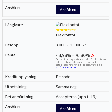
Ansök nu
★★★☆☆
Flexkontot
3 000 - 30 000 kr
43,98% - 76,80%
⚠
Det här är en högkostnadskredit. Om du inte kan
betala tillbaka hela skulden riskerar du en
betalningsanmärkning. För stöd, vänd dig till
hallåkonsument.se
.
Bisnode
Samma dag
Accepteras (upp till 9)
Ansök nu