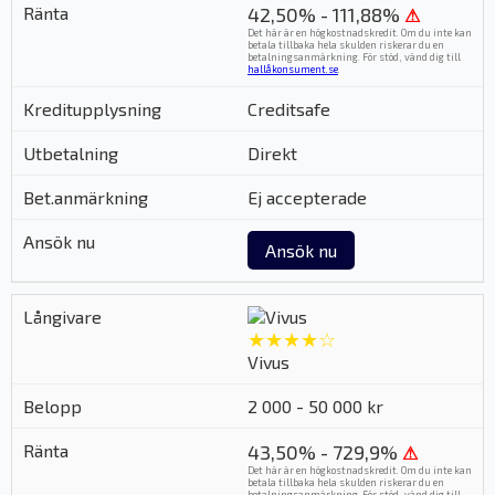
42,50% - 111,88%
⚠
Det här är en högkostnadskredit. Om du inte kan
betala tillbaka hela skulden riskerar du en
betalningsanmärkning. För stöd, vänd dig till
hallåkonsument.se
.
Creditsafe
Direkt
Ej accepterade
Ansök nu
★★★★☆
Vivus
2 000 - 50 000 kr
43,50% - 729,9%
⚠
Det här är en högkostnadskredit. Om du inte kan
betala tillbaka hela skulden riskerar du en
betalningsanmärkning. För stöd, vänd dig till