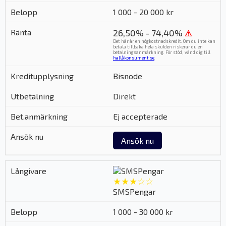
1 000 - 20 000 kr
26,50% - 74,40%
⚠
Det här är en högkostnadskredit. Om du inte kan
betala tillbaka hela skulden riskerar du en
betalningsanmärkning. För stöd, vänd dig till
hallåkonsument.se
.
Bisnode
Direkt
Ej accepterade
Ansök nu
★★★☆☆
SMSPengar
1 000 - 30 000 kr