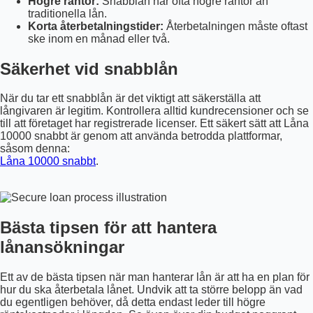
Högre räntor:
Snabblån har ofta högre räntor än
traditionella lån.
Korta återbetalningstider:
Återbetalningen måste oftast
ske inom en månad eller två.
Säkerhet vid snabblån
När du tar ett snabblån är det viktigt att säkerställa att
långivaren är legitim. Kontrollera alltid kundrecensioner och se
till att företaget har registrerade licenser. Ett säkert sätt att Låna
10000 snabbt är genom att använda betrodda plattformar,
såsom denna:
Låna 10000 snabbt
.
Bästa tipsen för att hantera
lånansökningar
Ett av de bästa tipsen när man hanterar lån är att ha en plan för
hur du ska återbetala lånet. Undvik att ta större belopp än vad
du egentligen behöver, då detta endast leder till högre