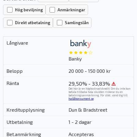
Hög beviljning
Anmärkningar
Direkt utbetalning
Samlingslån
★★★★☆
Banky
20 000 - 150 000 kr
29,50% - 33,83%
⚠
Det här är en högkostnadskredit. Om du inte kan
betala tillbaka hela skulden riskerar du en
betalningsanmärkning. För stöd, vänd dig till
hallåkonsument.se
.
Dun & Bradstreet
1 - 2 dagar
Accepteras