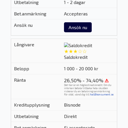
1 - 2 dagar
Accepteras
Ansök nu
★★★☆☆
Saldokredit
1 000 - 20 000 kr
26,50% - 74,40%
⚠
Det här är en högkostnadskredit. Om du
inte kan betala tillbaka hela skulden
riskerar du en betalningsanmärkning.
För stöd, vänd dig till
hallåkonsument.se
.
Bisnode
Direkt
Ej accepterade