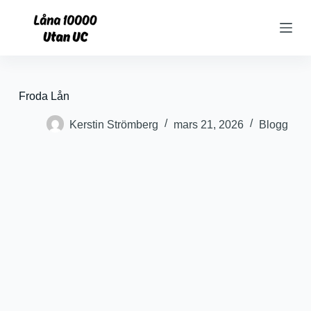
S
k
i
p
t
o
c
Froda Lån
o
n
Kerstin Strömberg
mars 21, 2026
Blogg
t
e
n
t