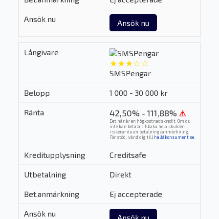
Ansök nu
★★★☆☆
SMSPengar
1 000 - 30 000 kr
42,50% - 111,88%
⚠
Det här är en högkostnadskredit. Om du
inte kan betala tillbaka hela skulden
riskerar du en betalningsanmärkning.
För stöd, vänd dig till
hallåkonsument.se
.
Creditsafe
Direkt
Ej accepterade
Ansök nu