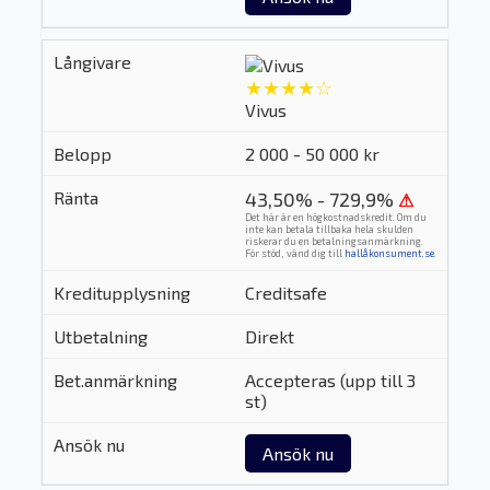
★★★★☆
Vivus
2 000 - 50 000 kr
43,50% - 729,9%
⚠
Det här är en högkostnadskredit. Om du
inte kan betala tillbaka hela skulden
riskerar du en betalningsanmärkning.
För stöd, vänd dig till
hallåkonsument.se
.
Creditsafe
Direkt
Accepteras (upp till 3
st)
Ansök nu