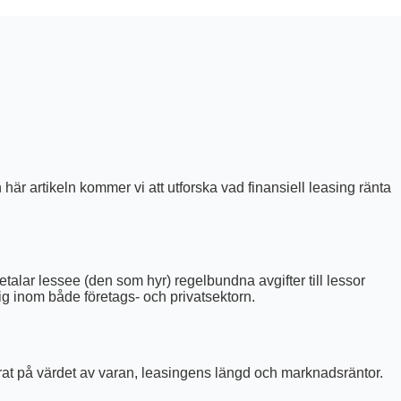
här artikeln kommer vi att utforska vad finansiell leasing ränta
talar lessee (den som hyr) regelbundna avgifter till lessor
lig inom både företags- och privatsektorn.
rat på värdet av varan, leasingens längd och marknadsräntor.