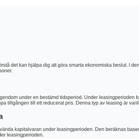
örstå det kan hjälpa dig att göra smarta ekonomiska beslut. I den 
soner.
er egendom under en bestämd tidsperiod. Under leasingperioden be
pa tillgången till ett reducerat pris. Denna typ av leasing är van
a
 använda kapitalvaran under leasingperioden. Den beräknas base
nder leasingperioden.