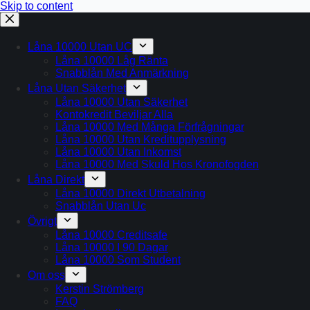
Skip to content
Låna 10000 Utan UC
Låna 10000 Låg Ränta
Snabblån Med Anmärkning
Låna Utan Säkerhet
Låna 10000 Utan Säkerhet
Kontokredit Beviljar Alla
Låna 10000 Med Många Förfrågningar
Låna 10000 Utan Kreditupplysning
Låna 10000 Utan Inkomst
Låna 10000 Med Skuld Hos Kronofogden
Låna Direkt
Låna 10000 Direkt Utbetalning
Snabblån Utan Uc
Övrigt
Låna 10000 Creditsafe
Låna 10000 I 90 Dagar
Låna 10000 Som Student
Om oss
Kerstin Strömberg
FAQ