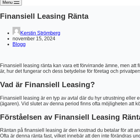
Menu
Finansiell Leasing Ränta
Kerstin Strömberg
november 15, 2024
Blogg
Finansiell leasing ränta kan vara ett förvirrande ämne, men att f
är, hur det fungerar och dess betydelse för företag och privatper
Vad är Finansiell Leasing?
Finansiell leasing är en typ av avtal där du hyr utrustning ell
(ägaren). Vid slutet av denna period finns ofta möjligheten att kö
Förståelsen av Finansiell Leasing Ränt
Räntan på finansiell leasing är den kostnad du betalar för att
Ofta är denna ränta fast, vilket innebär att den inte förändras u