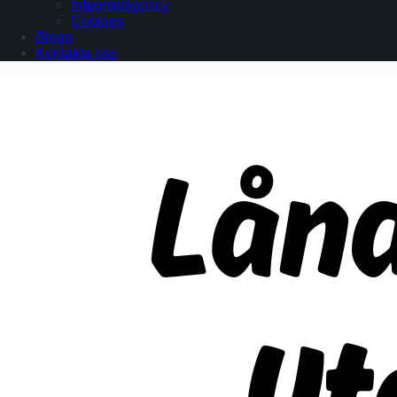
Integritetspolicy
Cookies
Blogg
Kontakta oss