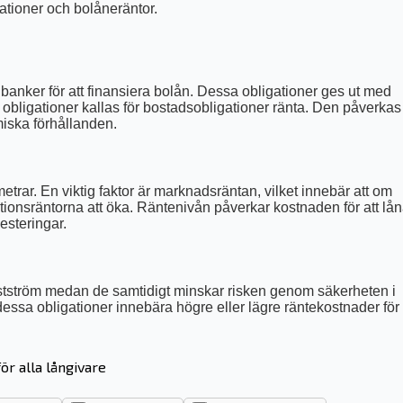
ationer och bolåneräntor.
anker för att finansiera bolån. Dessa obligationer ges ut med
 obligationer kallas för bostadsobligationer ränta. Den påverkas
miska förhållanden.
rar. En viktig faktor är marknadsräntan, vilket innebär att om
ionsräntorna att öka. Räntenivån påverkar kostnaden för att lå
esteringar.
mstström medan de samtidigt minskar risken genom säkerheten i
 dessa obligationer innebära högre eller lägre räntekostnader för
ör alla långivare