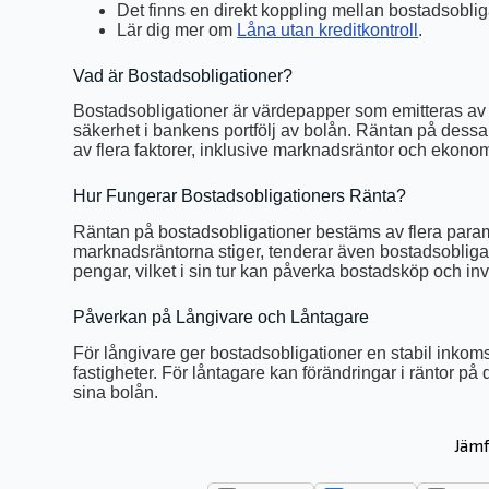
Det finns en direkt koppling mellan bostadsoblig
Lär dig mer om
Låna utan kreditkontroll
.
Vad är Bostadsobligationer?
Bostadsobligationer är värdepapper som emitteras av b
säkerhet i bankens portfölj av bolån. Räntan på dessa
av flera faktorer, inklusive marknadsräntor och ekono
Hur Fungerar Bostadsobligationers Ränta?
Räntan på bostadsobligationer bestäms av flera paramet
marknadsräntorna stiger, tenderar även bostadsobligat
pengar, vilket i sin tur kan påverka bostadsköp och inv
Påverkan på Långivare och Låntagare
För långivare ger bostadsobligationer en stabil inko
fastigheter. För låntagare kan förändringar i räntor på
sina bolån.
Jämf