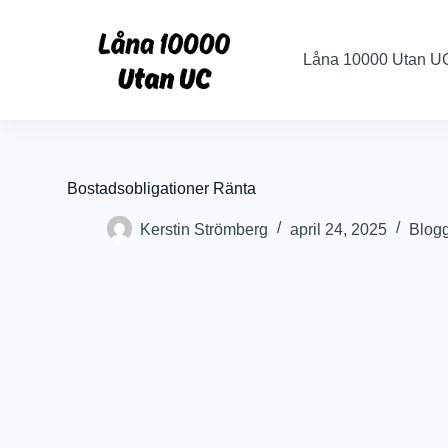
S
k
i
Låna 10000 Utan U
p
t
o
c
o
n
t
Bostadsobligationer Ränta
e
n
Kerstin Strömberg
april 24, 2025
Blog
t