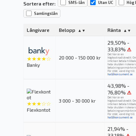
SMS-lån
Utan UC
Hög 
Sortera efter:
Samlingslån
Långivare
Belopp
Ränta
29,50% -
33,83%
⚠
Det här är en
20 000 - 150 000 kr
★★★★☆
högkostnadskredit. O
inte kan betala tillba
Banky
hela skulden riskerar 
betalningsanmärknin
För stöd, vänd dig till
hallåkonsument.se
.
43,98% -
76,80%
⚠
Det här är en
3 000 - 30 000 kr
högkostnadskredit. O
★★★☆☆
inte kan betala tillba
hela skulden riskerar 
Flexkontot
betalningsanmärknin
För stöd, vänd dig till
hallåkonsument.se
.
21,94% -
33,18%
⚠