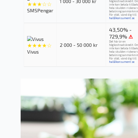
1 000 - 30 000 kr
högkostnadskredit. O
★★★☆☆
inte kan betala tillba
hela skulden riskerar 
SMSPengar
betalningsanmärknin
För stöd, vänd dig till
hallåkonsument.se
.
43,50% -
729,9%
⚠
Det här är en
★★★★☆
2 000 - 50 000 kr
högkostnadskredit. O
inte kan betala tillba
Vivus
hela skulden riskerar 
betalningsanmärknin
För stöd, vänd dig till
hallåkonsument.se
.