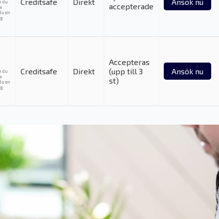
Creditsafe
Direkt
Ansök nu
m du
accepterade
ka
du en
g.
Accepteras
Creditsafe
Direkt
(upp till 3
Ansök nu
m du
ka
st)
du en
g.