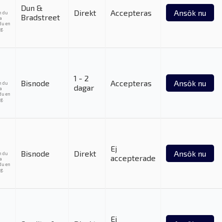
Dun &
Direkt
Accepteras
Ansök nu
m du
Bradstreet
ka
du en
g.
1 - 2
Bisnode
Accepteras
Ansök nu
m du
dagar
ka
du en
g.
Ej
Bisnode
Direkt
Ansök nu
m du
accepterade
ka
du en
g.
Ej