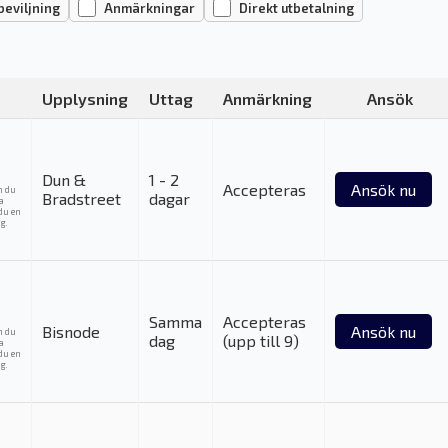
beviljning
Anmärkningar
Direkt utbetalning
Upplysning
Uttag
Anmärkning
Ansök
Dun &
1 - 2
Accepteras
Ansök nu
m du
Bradstreet
dagar
ka
du en
g.
Samma
Accepteras
Bisnode
Ansök nu
m du
dag
(upp till 9)
ka
du en
g.