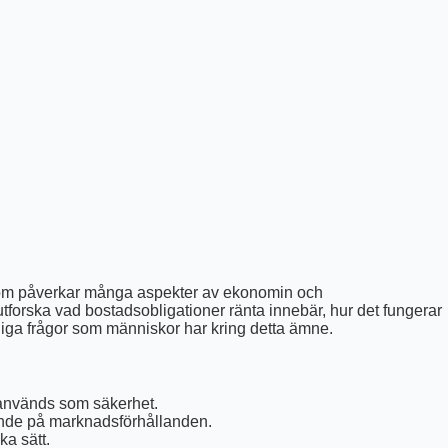
 som påverkar många aspekter av ekonomin och
utforska vad bostadsobligationer ränta innebär, hur det fungerar
liga frågor som människor har kring detta ämne.
 används som säkerhet.
ende på marknadsförhållanden.
ka sätt.