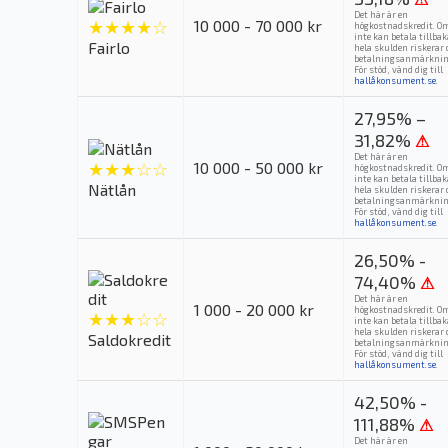
Det här är en
★★★★☆
10 000 - 70 000 kr
högkostnadskredit. O
inte kan betala tillba
Fairlo
hela skulden riskerar 
betalningsanmärknin
För stöd, vänd dig till
hallåkonsument.se
.
27,95% –
31,82%
⚠
Det här är en
★★★☆☆
10 000 - 50 000 kr
högkostnadskredit. O
inte kan betala tillba
Nätlån
hela skulden riskerar 
betalningsanmärknin
För stöd, vänd dig till
hallåkonsument.se
.
26,50% -
74,40%
⚠
Det här är en
1 000 - 20 000 kr
högkostnadskredit. O
★★★☆☆
inte kan betala tillba
hela skulden riskerar 
Saldokredit
betalningsanmärknin
För stöd, vänd dig till
hallåkonsument.se
.
42,50% -
111,88%
⚠
Det här är en