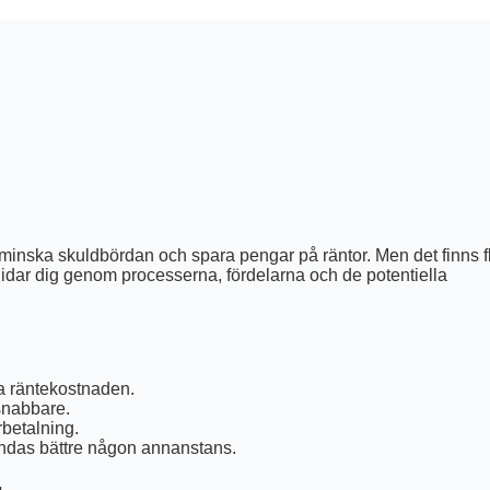
att minska skuldbördan och spara pengar på räntor. Men det finns f
 guidar dig genom processerna, fördelarna och de potentiella
la räntekostnaden.
 snabbare.
rbetalning.
ändas bättre någon annanstans.