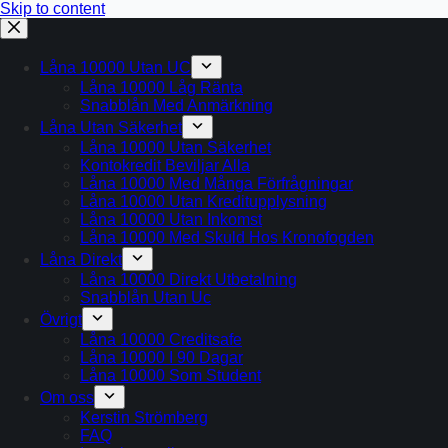
Skip to content
Låna 10000 Utan UC
Låna 10000 Låg Ränta
Snabblån Med Anmärkning
Låna Utan Säkerhet
Låna 10000 Utan Säkerhet
Kontokredit Beviljar Alla
Låna 10000 Med Många Förfrågningar
Låna 10000 Utan Kreditupplysning
Låna 10000 Utan Inkomst
Låna 10000 Med Skuld Hos Kronofogden
Låna Direkt
Låna 10000 Direkt Utbetalning
Snabblån Utan Uc
Övrigt
Låna 10000 Creditsafe
Låna 10000 I 90 Dagar
Låna 10000 Som Student
Om oss
Kerstin Strömberg
FAQ