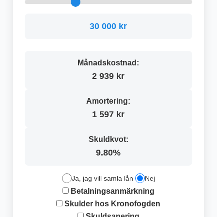
30 000 kr
Månadskostnad:
2 939 kr
Amortering:
1 597 kr
Skuldkvot:
9.80%
Ja, jag vill samla lån
Nej
Betalningsanmärkning
Skulder hos Kronofogden
Skuldsanering