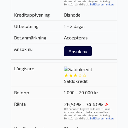
riskerar du en betalningsanmärkning.
För stöd, vänd dig till
hallåkonsument.se
.
Bisnode
1 - 2 dagar
Accepteras
Ansök nu
★★★☆☆
Saldokredit
1 000 - 20 000 kr
26,50% - 74,40%
⚠
Det här är en högkostnadskredit. Om du
inte kan betala tillbaka hela skulden
riskerar du en betalningsanmärkning.
För stöd, vänd dig till
hallåkonsument.se
.