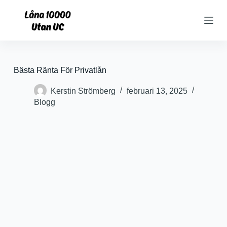
S
k
i
p
t
o
c
Bästa Ränta För Privatlån
o
n
Kerstin Strömberg
februari 13, 2025
t
e
Blogg
n
t