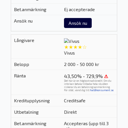
Ej accepterade
Ansök nu
★★★★☆
Vivus
2 000 - 50 000 kr
43,50% - 729,9%
⚠
Det här är en högkostnadskredit. Om du
inte kan betala tillbaka hela skulden
riskerar du en betalningsanmärkning.
För stöd, vänd dig till
hallåkonsument.se
.
Creditsafe
Direkt
Accepteras (upp till 3